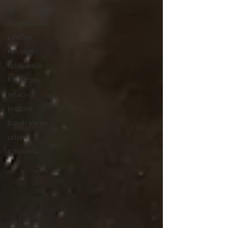
WSZYSTKIE
Wagabunda
LifeTrip
Recenzje
tatki-sratki
Mistyczne
relacje
Historia
przetrwanie
urban
szkolenia