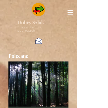
Dobry Szlak
Blog o życiu i
podróżach
Polecane