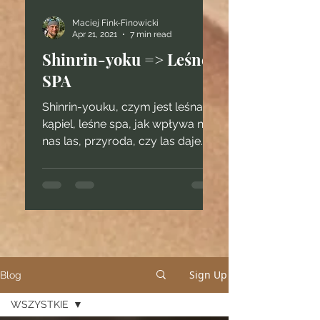
Maciej Fink-Finowicki
Apr 21, 2021
7 min read
Shinrin-yoku => Leśne
SPA
Shinrin-youku, czym jest leśna
kąpiel, leśne spa, jak wpływa na
nas las, przyroda, czy las daje
siłę?
Sign Up
Blog
WSZYSTKIE