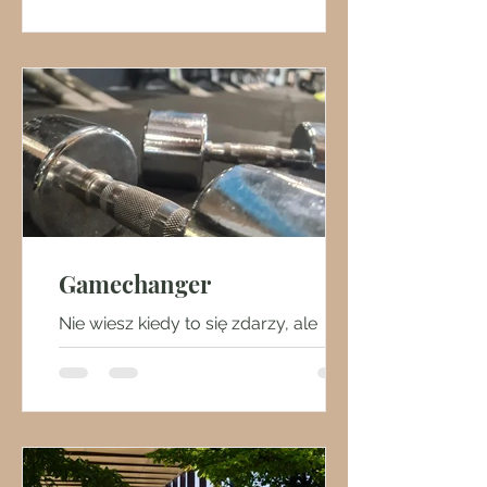
Gamechanger
Nie wiesz kiedy to się zdarzy, ale
każdego może to spotkać. Idziesz do
szatni po siłowni, prysznic,
dezodorant, pakujesz się....