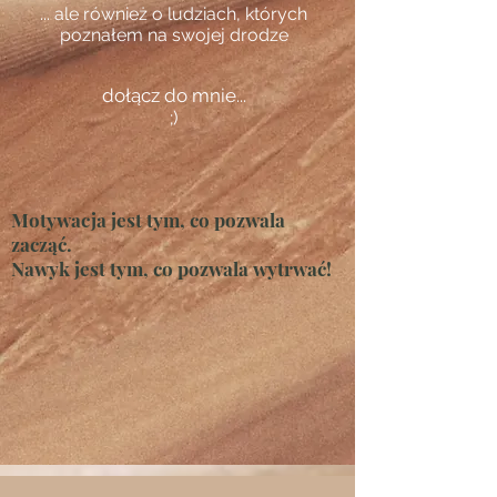
... ale również o ludziach, których
poznałem na swojej drodze
dołącz do mnie...
;)
Motywacja jest tym, co pozwala
zacząć.
Nawyk jest tym, co pozwala wytrwać!