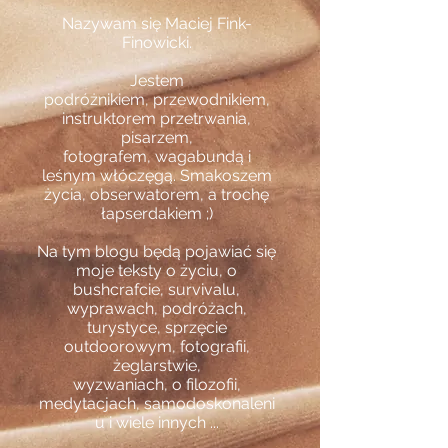
Nazywam się Maciej Fink-
Finowicki.
Jestem
podróżnikiem,
przewodnikiem,
instruktorem przetrwania,
pisarzem,
fotografem,
wagabundą i
leśnym włóczęgą. Smakoszem
życia, obserwatorem, a trochę
łapserdakiem ;)
Na tym blogu będą pojawiać się
moje teksty o życiu, o
bushcrafcie, survivalu,
wyprawach, podróżach,
turystyce, sprzęcie
outdoorowym, fotografii,
żeglarstwie,
wyzwaniach, o filozofii,
medytacjach,
samodoskonaleni
u
i wiele innych ...