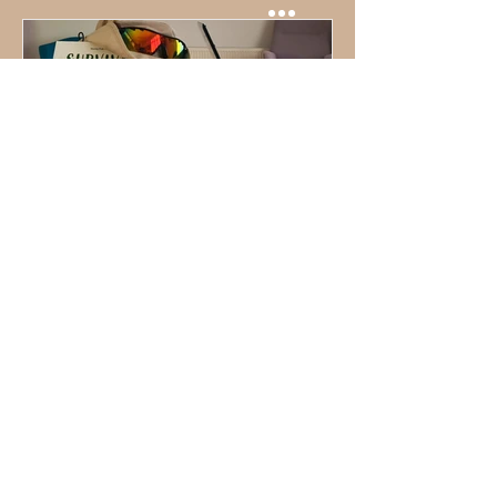
Bushcraft i Survival -
prelekcja Ełk
Prelekcja bushcraft, survival i
przetrwanie. Podstawy założeń
zagadnienia, dużo dykteryjek,
przypowieści, ze swada i na lekko
1
/
7