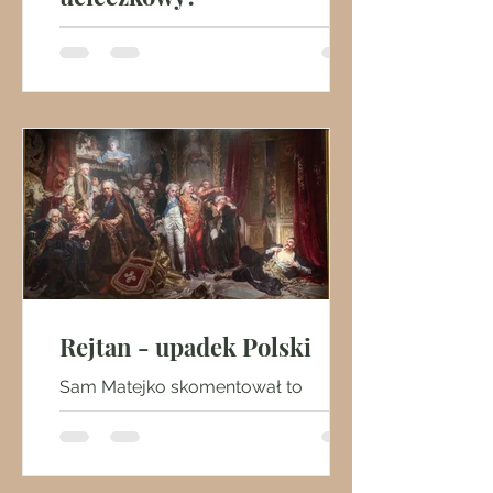
Plecak ucieczkowy powinien być
postrzegany z szerszej perspektywy
jako jeden z rozdziałów filozofii
przetrwania
Rejtan - upadek Polski
Sam Matejko skomentował to
kwaśno: “kupili żywych, mogę też
kupić namalowanych”