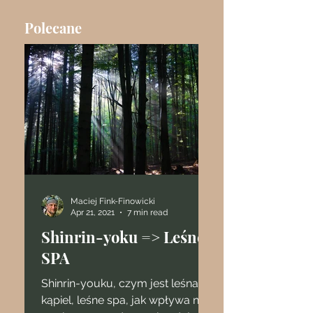
Polecane
Maciej Fink-Finowicki
Apr 21, 2021
7 min read
Shinrin-yoku => Leśne
SPA
Shinrin-youku, czym jest leśna
kąpiel, leśne spa, jak wpływa na