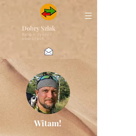
Dobry Szlak
Blog o życiu i
podróżach
Witam!