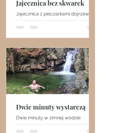
Jajecznica bez skwarek
Jajecznica z pieczarkami dojrzewa
apetycznie na patelni. Okraszona
majerankiem (rodzimy power herb!),
czarnym pieprzem i solą gruzińską
szczuje krągłym aromatem
Dwie minuty wystarczą
Dwie minuty w zimnej wodzie
wystarczą, aby w pełni cieszyć się
dobrodziejstwami morsowania