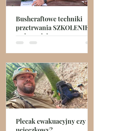
Bushcraftowe techniki
przetrwania SZKOLENIE
DobrySzlak
Jeśli jesteś zainteresowany
przeprowadzeniem szkolenia
bushcraftowego skontaktuj się ze
mną przez tą stronę
Plecak ewakuacyjny czy
ucieczkowy?