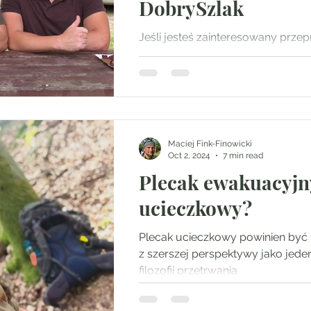
DobrySzlak
Jeśli jesteś zainteresowany prz
szkolenia bushcraftowego skontak
mną przez tą stronę
Maciej Fink-Finowicki
Oct 2, 2024
7 min read
Plecak ewakuacyjn
ucieczkowy?
Plecak ucieczkowy powinien być postrzegany
z szerszej perspektywy jako jeden z rozdziałów
filozofii przetrwania