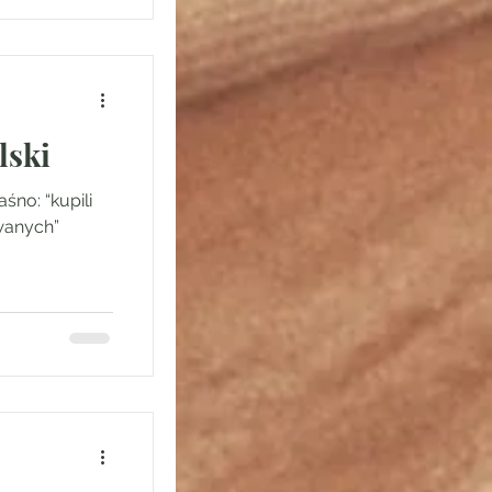
lski
no: “kupili
wanych”