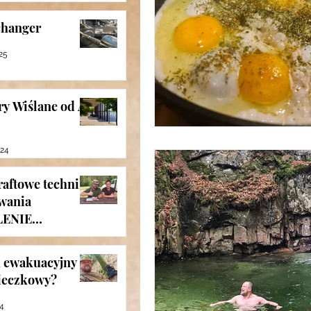
hanger
25
y Wiślane od A
024
aftowe techniki
wania
LENIE
Szlak
24
k ewakuacyjny
ieczkowy?
24