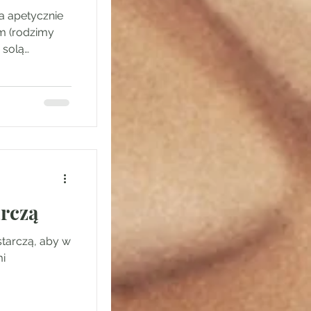
a apetycznie
em (rodzimy
 solą
atem
rczą
tarczą, aby w
mi