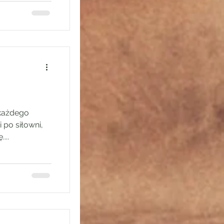
 każdego
 po siłowni,
...