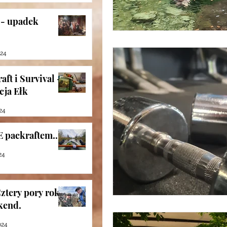
 - upadek
024
aft i Survival -
cja Ełk
24
 packraftem...
24
Cztery pory roku
kend.
024