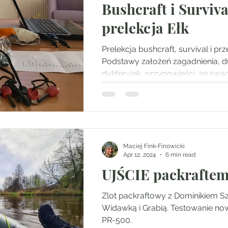
Bushcraft i Surviva
prelekcja Ełk
Prelekcja bushcraft, survival i prz
Podstawy założeń zagadnienia, 
dykteryjek, przypowieści, ze swad
Maciej Fink-Finowicki
Apr 12, 2024
6 min read
UJŚCIE packraftem.
Zlot packraftowy z Dominikiem S
Widawką i Grabią. Testowanie no
PR-500.