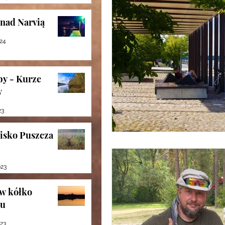
nad Narvią
024
y - Kurze
y
23
isko Puszcza
023
w kółko
ju
023