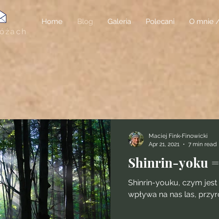
Home
Blog
Galeria
Polecani
O mnie 
różach
Maciej Fink-Finowicki
Apr 21, 2021
7 min read
Shinrin-yoku 
Shinrin-youku, czym jest l
wpływa na nas las, przyro