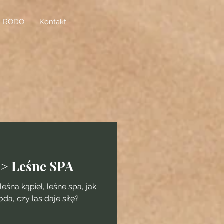
/ RODO
Kontakt
=> Leśne SPA
eśna kąpiel, leśne spa, jak
da, czy las daje siłę?