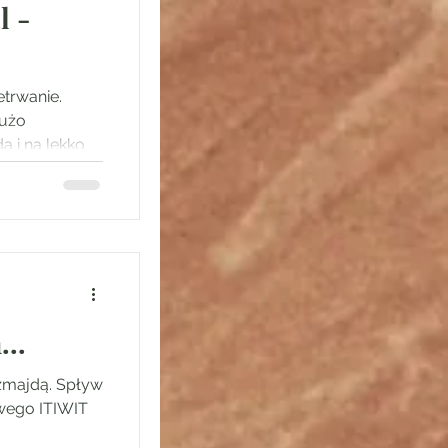
l -
etrwanie.
dużo
a i na lekko
..
zmajdą. Spływ
wego ITIWIT