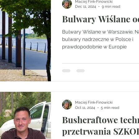
Maciej Fink-Finowicki
Dec 11, 2024
9 min read
Bulwary Wiślane o
Bulwary Wiślane w Warszawie. N
bulwary nadrzeczne w Polsce i
prawdopodobnie w Europie
Maciej Fink-Finowicki
Oct 11, 2024
5 min read
Bushcraftowe tech
przetrwania SZKOLENIE