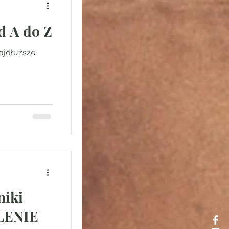
d A do Z
ajdłuższe
niki