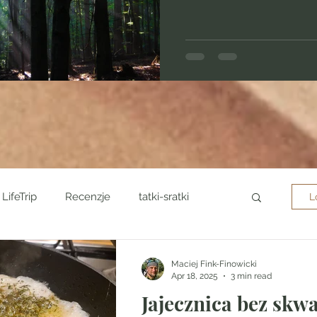
LifeTrip
Recenzje
tatki-sratki
L
istoria
przetrwanie
urban
Maciej Fink-Finowicki
Apr 18, 2025
3 min read
Jajecznica bez skw