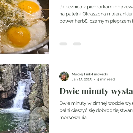
Jajecznica z pieczarkami dojrzew
na patelni. Okraszona majeranki
power herb!), czarnym pieprzem i
gruzińską szczuje krągłym arom
Maciej Fink-Finowicki
Jan 23, 2025
4 min read
Dwie minuty wysta
Dwie minuty w zimnej wodzie wys
pełni cieszyć się dobrodziejstwa
morsowania