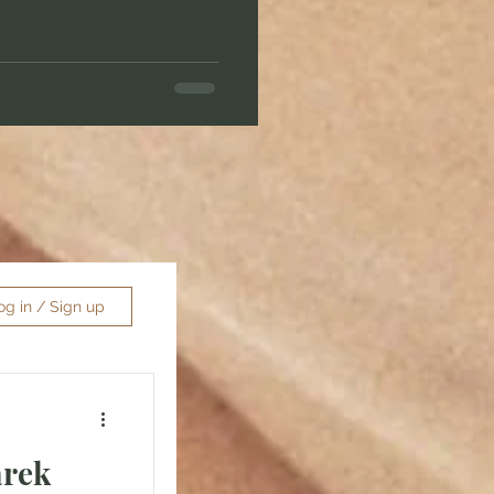
og in / Sign up
arek