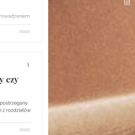
eprowadzeniem
tuj się ze
y czy