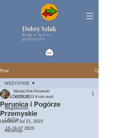
Dobry Szlak
Blog o życiu i
podróżach
Post
WSZYSTKIE
Maciej Fink-Finowicki
WSZYSTKIE
Jul 20, 2023
8 min read
Perunica i Pogórze
Wagabunda
Przemyskie
LifeTrip
Updated:
Jul 21, 2023
15-16.07.2023
Recenzje