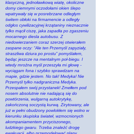
klasyczną, jednoławkową wiatę, okoliczne 
domy ciemnymi oczodołami okien ślepo 
wpatrywały się w posrebrzane odległym 
świtem obłoki na firmamencie a odległy 
odgłos cywilizacyjnej krzątaniny nieznacznie 
tylko mącił ciszę, jaka zapadła po zgaszeniu 
mocarnego diesla autobusu. Z 
niedowierzaniem coraz szerzej otwierałem 
zaspane oczy: “Ale ten Przemyśl zapyziały, 
straszliwa dziura po prostu” pomyślałem, 
będąc jeszcze na mentalnym poł-biegu. I 
wtedy mroźna myśl przeszyła mi głowę - 
wyciągam fona i szybko sprawdzam na 
mapie, gdzie jestem. No tak! Medyka! Nie 
Przemyśl tylko nadgraniczna Medyka. 
Przespałem swój przystanek! Zmełłem pod 
nosem absolutnie nie nadającą się do 
powtórzenia, wulgarną autokrytykę, 
zakończoną soczystą kurwą. Zirytowany, ale 
już w pełni obudzony powlokłem się wolno w 
kierunku skupiska świateł, wzmocnionych 
akompaniamentem przyciszonego, 
ludzkiego gwaru. Trzeba znaleźć drogę 
ewakuacji, albo przemodelować plany. 