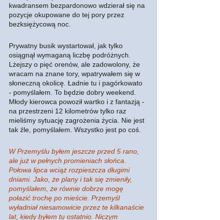
kwadransem bezpardonowo wdzierał się na 
pozycje okupowane do tej pory przez 
bezksiężycową noc. 
Prywatny busik wystartował, jak tylko 
osiągnął wymaganą liczbę podróżnych. 
Lżejszy o pięć orenów, ale zadowolony, że 
wracam na znane tory, wpatrywałem się w 
słoneczną okolicę. Ładnie tu i pagórkowato 
- pomyślałem. To będzie dobry weekend. 
Młody kierowca powoził wartko i z fantazją - 
na przestrzeni 12 kilometrów tylko raz 
mieliśmy sytuację zagrożenia życia. Nie jest 
tak źle, pomyślałem. Wszystko jest po coś. 
W Przemyślu byłem jeszcze przed 5 rano, 
ale już w pełnych promieniach słońca. 
Połowa lipca wciąż rozpieszcza długimi 
dniami. Jako, że plany i tak się zmieniły, 
pomyślałem, że równie dobrze mogę 
połazić trochę po mieście. Przemyśl 
wyładniał niesamowicie przez te kilkanaście 
lat, kiedy byłem tu ostatnio. Niczym 