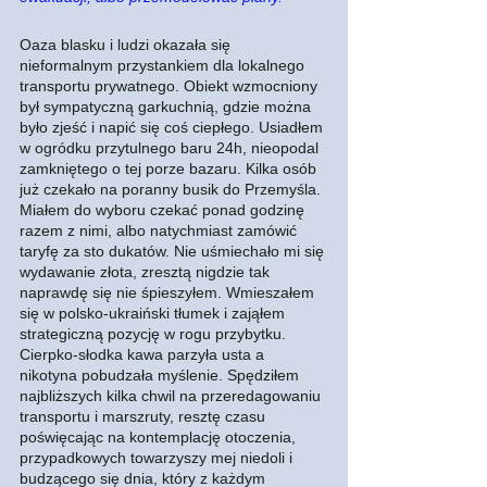
Oaza blasku i ludzi okazała się 
nieformalnym przystankiem dla lokalnego 
transportu prywatnego. Obiekt wzmocniony 
był sympatyczną garkuchnią, gdzie można 
było zjeść i napić się coś ciepłego. Usiadłem 
w ogródku przytulnego baru 24h, nieopodal 
zamkniętego o tej porze bazaru. Kilka osób 
już czekało na poranny busik do Przemyśla. 
Miałem do wyboru czekać ponad godzinę 
razem z nimi, albo natychmiast zamówić 
taryfę za sto dukatów. Nie uśmiechało mi się 
wydawanie złota, zresztą nigdzie tak 
naprawdę się nie śpieszyłem. Wmieszałem 
się w polsko-ukraiński tłumek i zająłem 
strategiczną pozycję w rogu przybytku. 
Cierpko-słodka kawa parzyła usta a 
nikotyna pobudzała myślenie. Spędziłem 
najbliższych kilka chwil na przeredagowaniu 
transportu i marszruty, resztę czasu 
poświęcając na kontemplację otoczenia, 
przypadkowych towarzyszy mej niedoli i 
budzącego się dnia, który z każdym 