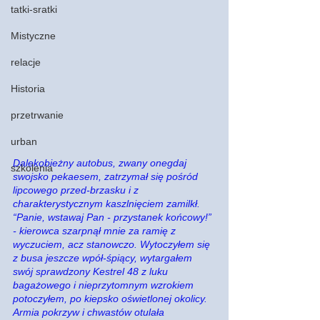
tatki-sratki
Mistyczne
relacje
Historia
przetrwanie
urban
Dalekobieżny autobus, zwany onegdaj 
szkolenia
swojsko pekaesem, zatrzymał się pośród 
lipcowego przed-brzasku i z 
charakterystycznym kaszlnięciem zamilkł. 
“Panie, wstawaj Pan - przystanek końcowy!” 
- kierowca szarpnął mnie za ramię z 
wyczuciem, acz stanowczo. Wytoczyłem się 
z busa jeszcze wpół-śpiący, wytargałem 
swój sprawdzony Kestrel 48 z luku 
bagażowego i nieprzytomnym wzrokiem 
potoczyłem, po kiepsko oświetlonej okolicy. 
Armia pokrzyw i chwastów otulała 