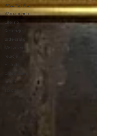
WSZYSTKIE
Wagabunda
LifeTrip
Recenzje
tatki-sratki
Mistyczne
relacje
Historia
przetrwanie
urban
szkolenia