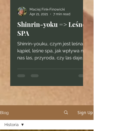
Maciej Fink-Finowicki
Apr 21, 2021
7 min read
Shinrin-yoku => Leśne
SPA
Shinrin-youku, czym jest leśna
kąpiel, leśne spa, jak wpływa na
nas las, przyroda, czy las daje
siłę?
Sign Up
Blog
Historia