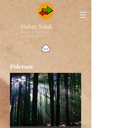
Dobry Szlak
Blog o życiu i
podróżach
Polecane