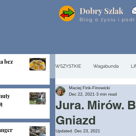
Dobry Szlak
Blog o życiu i pod
ca bez
WSZYSTKIE
Wagabunda
Li
Maciej Fink-Finowicki
relacje
Historia
przetr
Dec 22, 2021
3 min read
nuty
Jura. Mirów. B
ą
Gniazd
nger
Updated:
Dec 23, 2021