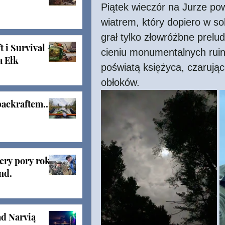
Piątek wieczór na Jurze p
wiatrem, który dopiero w so
grał tylko złowróżbne prelu
 i Survival -
cieniu monumentalnych rui
a Ełk
poświatą księżyca, czarują
obłoków.   
ackraftem...
tery pory roku
nd.
d Narvią