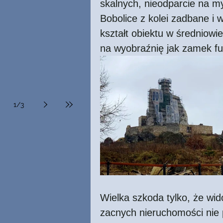
skalnych, nieodparcie na m
Bobolice z kolei zadbane i 
kształt obiektu w średniowi
na wyobraźnię jak zamek fu
1
/
3
Wielka szkoda tylko, że wid
zacnych nieruchomości nie p