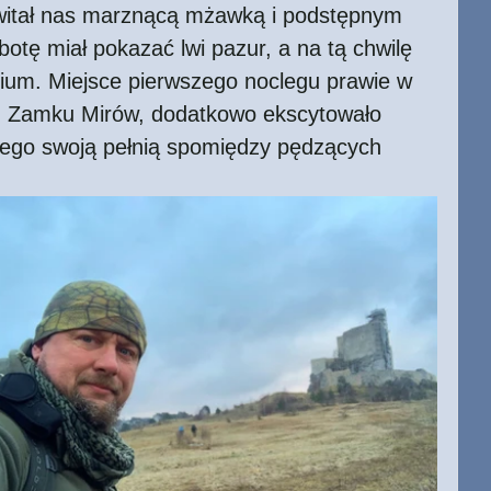
owitał nas marznącą mżawką i podstępnym 
botę miał pokazać lwi pazur, a na tą chwilę 
dium. Miejsce pierwszego noclegu prawie w 
n Zamku Mirów, dodatkowo ekscytowało 
cego swoją pełnią spomiędzy pędzących 