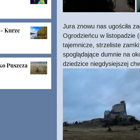
Jura znowu nas ugościła z
 - Kurze
Ogrodzieńcu w listopadzie (
tajemnicze, strzeliste zamki
spoglądające dumnie na oko
dziedzice niegdysiejszej chw
ko Puszcza