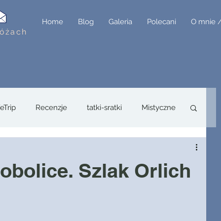
Home
Blog
Galeria
Polecani
O mnie 
różach
feTrip
Recenzje
tatki-sratki
Mistyczne
wanie
urban
szkolenia
obolice. Szlak Orlich