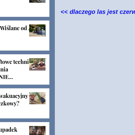
<< dlaczego las jest czer
Wiślane od A
towe techniki
nia
NIE
lak
ewakuacyjny
eczkowy?
 upadek