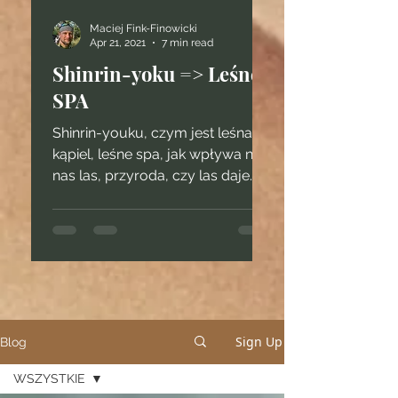
Maciej Fink-Finowicki
Apr 21, 2021
7 min read
Shinrin-yoku => Leśne
SPA
Shinrin-youku, czym jest leśna
kąpiel, leśne spa, jak wpływa na
nas las, przyroda, czy las daje
siłę?
Sign Up
Blog
WSZYSTKIE