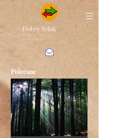
Dobry Szlak
Blog o życiu i
podróżach
Polecane