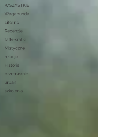
WSZYSTKIE
Wagabunda
LifeTrip
Recenzje
tatki-sratki
Mistyczne
relacje
Historia
przetrwanie
urban
szkolenia