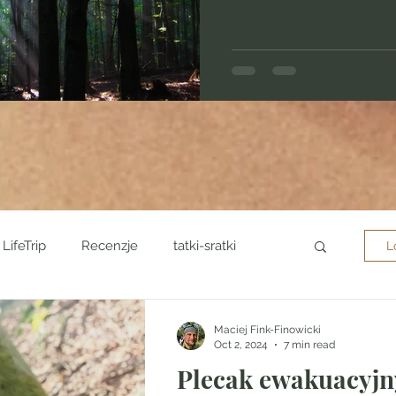
LifeTrip
Recenzje
tatki-sratki
L
istoria
przetrwanie
urban
Maciej Fink-Finowicki
Oct 2, 2024
7 min read
Plecak ewakuacyjn