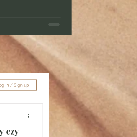
og in / Sign up
y czy