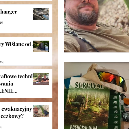
hanger
25
y Wiślane od A
024
aftowe techniki
wania
LENIE
Szlak
24
k ewakuacyjny
ieczkowy?
24