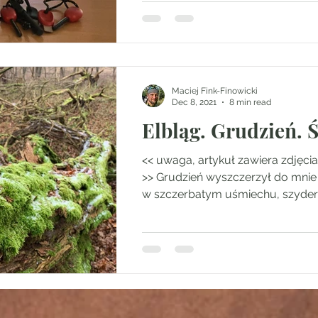
Maciej Fink-Finowicki
Dec 8, 2021
8 min read
Elbląg. Grudzień. 
<< uwaga, artykuł zawiera zdjęci
>> Grudzień wyszczerzył do mnie 
w szczerbatym uśmiechu, szyderc