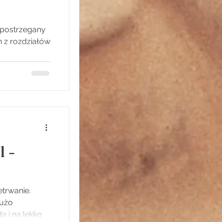
l -
etrwanie.
dużo
a i na lekko