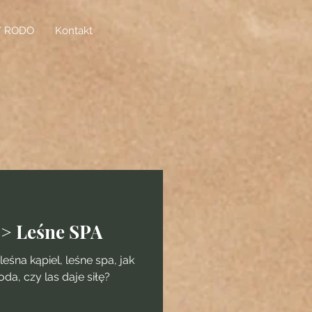
/ RODO
Kontakt
=> Leśne SPA
eśna kąpiel, leśne spa, jak
da, czy las daje siłę?