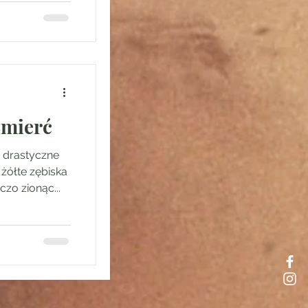
Śmierć
a drastyczne
żółte zębiska
zo zionąc...