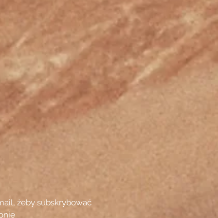
mail, żeby subskrybować
onie