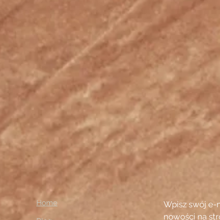
Home
Wpisz swój e-
nowości na str