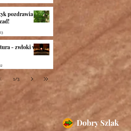
23
yk pozdrawia z
zad!
23
tura - zwłoki w
22
1
/
3
Dobry Szlak