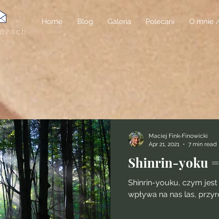
Home
Blog
Galeria
Polecani
O mnie 
różach
Maciej Fink-Finowicki
Apr 21, 2021
7 min read
Shinrin-yoku 
Shinrin-youku, czym jest l
wpływa na nas las, przyro