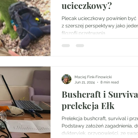
ucieczkowy?
Plecak ucieczkowy powinien być postrzegany
z szerszej perspektywy jako jeden z rozdziałów
filozofii przetrwania
Maciej Fink-Finowicki
Jun 21, 2024
8 min read
Bushcraft i Surviva
prelekcja Ełk
Prelekcja bushcraft, survival i prz
Podstawy założeń zagadnienia, 
dykteryjek, przypowieści, ze swad